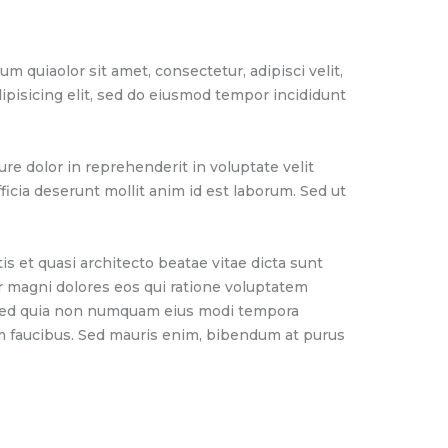
quiaolor sit amet, consectetur, adipisci velit,
pisicing elit, sed do eiusmod tempor incididunt
re dolor in reprehenderit in voluptate velit
fficia deserunt mollit anim id est laborum. Sed ut
 et quasi architecto beatae vitae dicta sunt
r magni dolores eos qui ratione voluptatem
t, sed quia non numquam eius modi tempora
m faucibus. Sed mauris enim, bibendum at purus