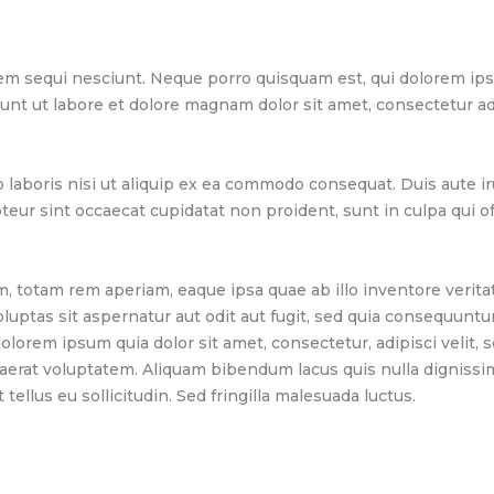
m sequi nesciunt. Neque porro quisquam est, qui dolorem ipsum 
t ut labore et dolore magnam dolor sit amet, consectetur adi
laboris nisi ut aliquip ex ea commodo consequat. Duis aute iru
pteur sint occaecat cupidatat non proident, sunt in culpa qui o
otam rem aperiam, eaque ipsa quae ab illo inventore veritatis
uptas sit aspernatur aut odit aut fugit, sed quia consequuntu
olorem ipsum quia dolor sit amet, consectetur, adipisci veli
aerat voluptatem. Aliquam bibendum lacus quis nulla dignissi
tellus eu sollicitudin. Sed fringilla malesuada luctus.