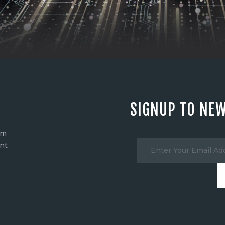
SIGNUP TO NE
em
nt