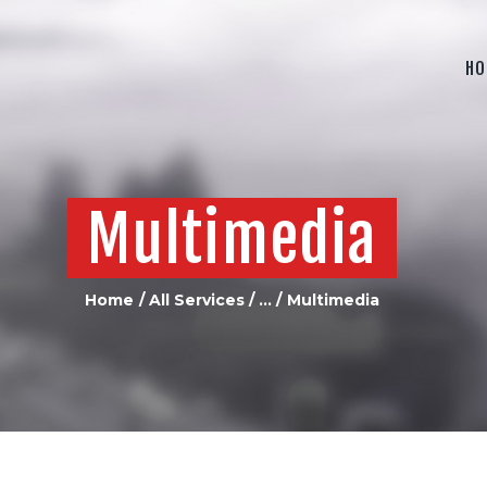
HOME
ABOUT US
HO
PRODUCTS
CONTACT US
Multimedia
Home
All Services
...
Multimedia