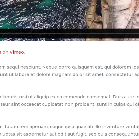
a
on
Vimeo
.
m sequi nesciunt. Neque porro quisquam est, qui dolorem ipsum 
t ut labore et dolore magnam dolor sit amet, consectetur adi
laboris nisi ut aliquip ex ea commodo consequat. Duis aute iru
pteur sint occaecat cupidatat non proident, sunt in culpa qui o
otam rem aperiam, eaque ipsa quae ab illo inventore veritatis
uptas sit aspernatur aut odit aut fugit, sed quia consequuntu