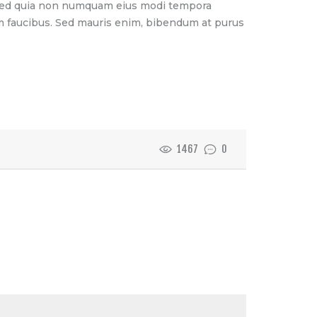
t, sed quia non numquam eius modi tempora
m faucibus. Sed mauris enim, bibendum at purus
1467
0